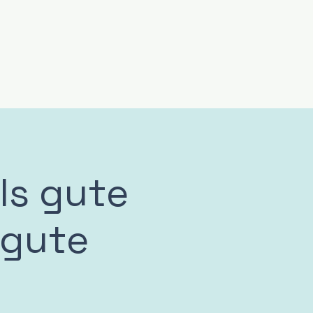
ls gute
 gute