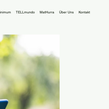
inimum
TELLmundo
MatHurra
Über Uns
Kontakt