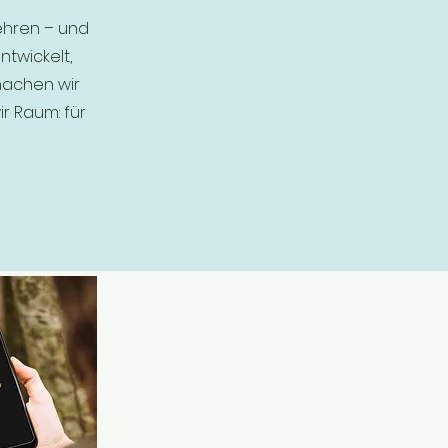
Lehren – und
twickelt,
machen wir
r Raum: für