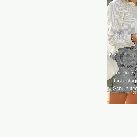
Lernen Sie
Technolog
Schulallta