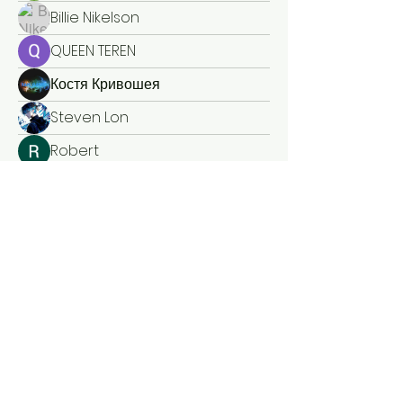
Billie Nikelson
QUEEN TEREN
Костя Кривошея
Steven Lon
Robert
Mark
marcouxbetty328
marcouxbetty328
Alisa Daviduk