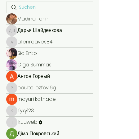
Madina Tarin
Дарья Шайденкова
Дарья Шайденкова
allenreaves84
allenreaves84
Sia Enko
Olga Summas
Антон Горный
paultellezfcvi6g
paultellezfcvi6g
mayuri kathade
Kyky123
Kyky123
ikuuweb
ikuuweb
Діма Покровський