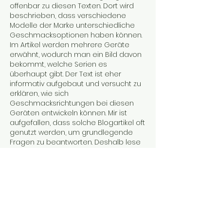
offenbar zu diesen Texten. Dort wird 
beschrieben, dass verschiedene 
Modelle der Marke unterschiedliche 
Geschmacksoptionen haben können. 
Im Artikel werden mehrere Geräte 
erwähnt, wodurch man ein Bild davon 
bekommt, welche Serien es 
überhaupt gibt. Der Text ist eher 
informativ aufgebaut und versucht zu 
erklären, wie sich 
Geschmacksrichtungen bei diesen 
Geräten entwickeln können. Mir ist 
aufgefallen, dass solche Blogartikel oft 
genutzt werden, um grundlegende 
Fragen zu beantworten. Deshalb lese 
ich manchmal mehrere Beiträge 
hintereinander, um ein vollständigeres 
Bild zu bekommen.
Gefällt mir
Antworten
Weitere Kommentare anzeigen